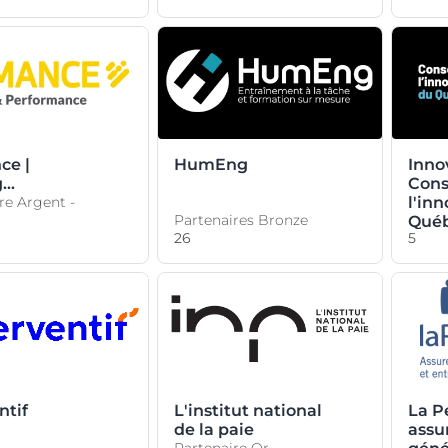
e |
HumEng
Innov
g
Cons
ement
re Argent -
l'in
Partenaires Bronze
Qué
26
5
ntif
L'institut national
La P
de la paie
assu