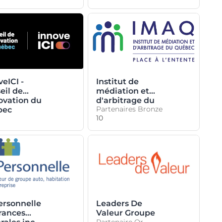
eICI -
Institut de
eil de
médiation et
novation du
d'arbitrage du
Partenaires Bronze
bec
Québec
10
ersonnelle
Leaders De
rances
Valeur Groupe