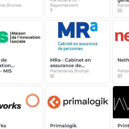
Partenaire Or -
géné
res Bronze
Rayonnement
Parte
7
22
 de
MRa - Cabinet en
Neth
ation
assurance de
 - MIS
personnes
Partenaires Bronze
Parte
12
27
rks
Primalogik
Prin