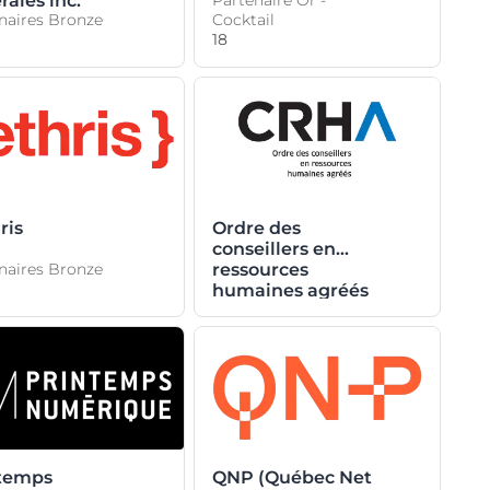
rales inc.
Partenaire Or -
naires Bronze
Cocktail
18
ris
Ordre des
conseillers en
naires Bronze
ressources
humaines agréés
temps
QNP (Québec Net