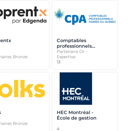
entx
Comptables
professionnels
agréés du
Partenaire Or -
naires Bronze
Expertise
Québec
13
s
HEC Montréal -
École de gestion
naires Bronze
4