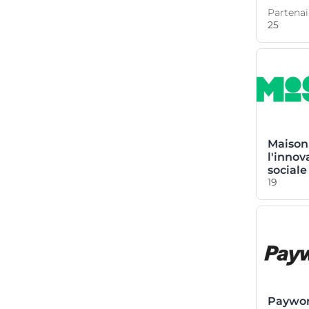
Intrapreneuriat, entrepreneuriat et
Partenai
repreneuriat d'impact
25
La paie
Recrutement
Régime d’assurance collective
Régime d'assurances auto,
habitation et entreprises
Maison
Rémunération globale
l'innov
sociale
Santé, sécurité et mieux-être
19
professionnel
Services financiers
Stratégie et gouvernance
Technologie et innovation
Transformation technologique et
numérique
Paywo